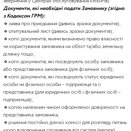
звернення у Центрах обслуговування клієнтів).
Документи, які необхідні подати Замовнику (згідно
з Кодексом ГРМ):
🔹заява про приєднання
(дивись зразки документів);
🔹опитувальний лист
(дивись зразки документів);
🔹
копії документів, якими визначено право власності
чи користування замовника на об’єкт та/або земельну
ділянку тощо
;
🔹
копії документів, які посвідчують особу замовника
або представника замовника (для фізичних осіб);
🔹копії документів, які посвідчують статус юридичної
особи чи фізичної особи – підприємця та її
представника
(для юридичних осіб і фізичних осіб –
підприємців)
;
🔹копію належним чином оформленої довіреності на
представника замовника,
🔹
рішення постійно діючої комісії для розгляду питань
щодо відключення споживачів від систем (мереж)