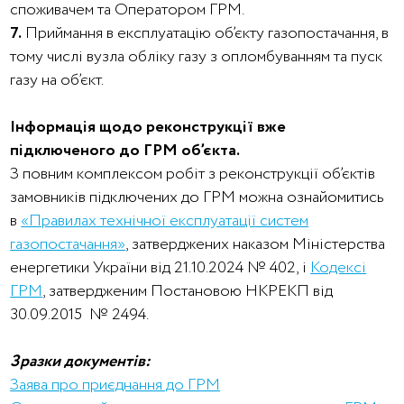
споживачем та Оператором ГРМ.
7.
Приймання в експлуатацію об’єкту газопостачання, в
тому числі вузла обліку газу з опломбуванням та пуск
газу на об’єкт.
Інформація щодо реконструкції вже
підключеного до ГРМ об’єкта.
З повним комплексом робіт з реконструкції об’єктів
замовників підключених до ГРМ можна ознайомитись
в
«Правилах технічної експлуатації систем
газопостачання»
, затверджених наказом Міністерства
енергетики України від 21.10.2024 № 402, і
Кодексі
ГРМ
, затвердженим Постановою НКРЕКП від
30.09.2015 № 2494.
Зразки документів:
Заява про приєднання до ГРМ