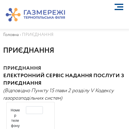
ПРО КОМПАНІЮ
ТЕХНІЧНЕ ОБСЛУГОВУВАННЯ ВБСГ
Головна
›
ПРИЄДНАННЯ
ВАЖЛИВА ІНФОРМАЦІЯ
КОНТАКТИ
ПРИЄДНАННЯ
КАР’ЄРА
ПРИЄДНАННЯ
ПРИЄДНАННЯ
Біометан
ЕЛЕКТРОННИЙ СЕРВІС НАДАННЯ ПОСЛУГИ З
КГУ
ПРИЄДНАННЯ
ОСОБИСТИЙ КАБІНЕТ
(Відповідно Пункту 15 глави 2 розділу V Кодексу
газорозподільних систем)